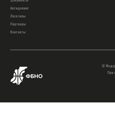
Антидопинг
Логотипы
Партнеры
Контакты
© Федер
При 