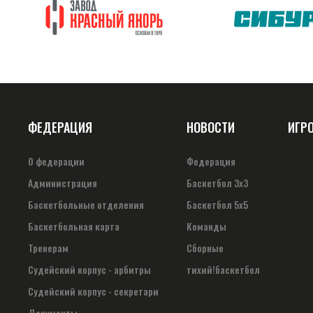
ФЕДЕРАЦИЯ
НОВОСТИ
ИГР
О федерации
Федерация
Администрация
Баскетбол 3х3
Баскетбольные отделения
Баскетбол 5х5
Баскетбольная карта
Команды
Тренерам
Сборные
Судейский корпус - арбитры
тихий!баскетбол
Судейский корпус - секретари
Документы