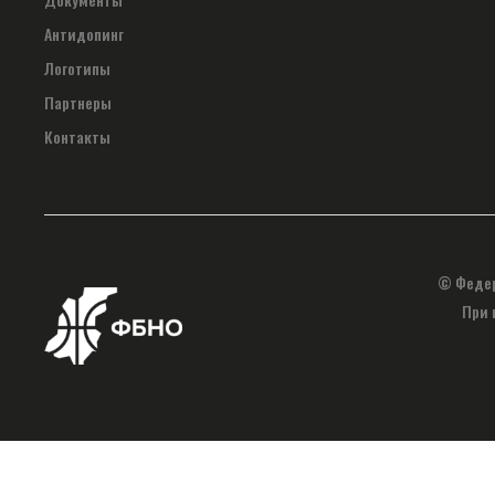
Антидопинг
Логотипы
Партнеры
Контакты
© Федер
При 