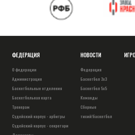
ФЕДЕРАЦИЯ
НОВОСТИ
ИГР
О федерации
Федерация
Администрация
Баскетбол 3х3
Баскетбольные отделения
Баскетбол 5х5
Баскетбольная карта
Команды
Тренерам
Сборные
Судейский корпус - арбитры
тихий!баскетбол
Судейский корпус - секретари
Документы