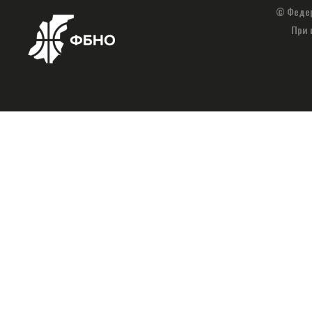
© Федер
При 