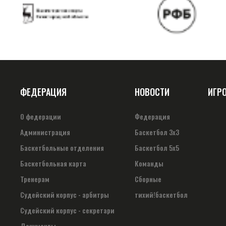
ФЕДЕРАЦИЯ
НОВОСТИ
ИГР
О федерации
Федерация
Администрация
Баскетбол 3х3
Баскетбольные отделения
Баскетбол 5х5
Баскетбольная карта
Команды
Тренерам
Сборные
Судейский корпус - арбитры
тихий!баскетбол
Судейский корпус - секретари
Документы