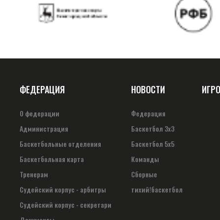
ФЕДЕРАЦИЯ
НОВОСТИ
ИГР
О федерации
Федерация
Администрация
Баскетбол 3х3
Баскетбольные отделения
Баскетбол 5х5
Баскетбольная карта
Команды
Тренерам
Сборные
Судейский корпус - арбитры
тихий!баскетбол
Судейский корпус - секретари
Документы