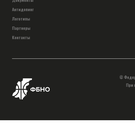
Антидопинг
Логотипы
Партнеры
Контакты
© Федер
При 