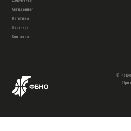
Антидопинг
Логотипы
Партнеры
Контакты
© Федер
При 