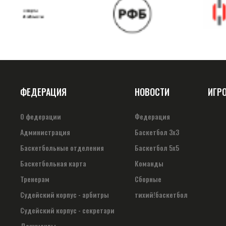
ФЕДЕРАЦИЯ
НОВОСТИ
ИГР
О федерации
Федерация
Администрация
Баскетбол 3х3
Баскетбольные отделения
Баскетбол 5х5
Баскетбольная карта
Команды
Тренерам
Сборные
Судейский корпус - арбитры
тихий!баскетбол
Судейский корпус - секретари
Документы