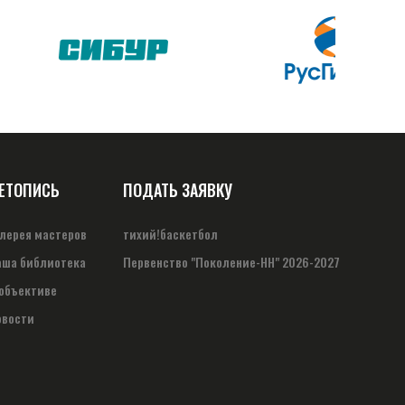
ЕТОПИСЬ
ПОДАТЬ ЗАЯВКУ
алерея мастеров
тихий!баскетбол
аша библиотека
Первенство "Поколение-НН" 2026-2027
 объективе
овости