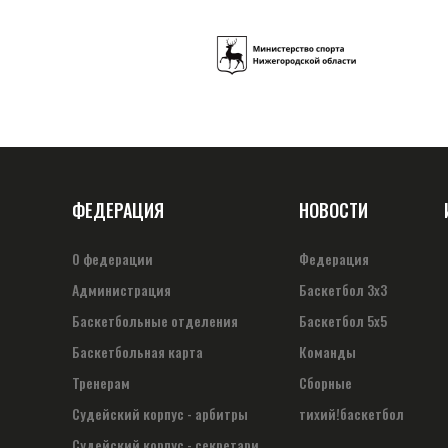
ФЕДЕРАЦИЯ
НОВОСТИ
О федерации
Федерация
Администрация
Баскетбол 3х3
Баскетбольные отделения
Баскетбол 5х5
Баскетбольная карта
Команды
Тренерам
Сборные
Судейский корпус - арбитры
тихий!баскетбол
Судейский корпус - секретари