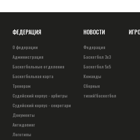
ФЕДЕРАЦИЯ
НОВОСТИ
ИГР
О федерации
Федерация
Администрация
Баскетбол 3х3
Баскетбольные отделения
Баскетбол 5х5
Баскетбольная карта
Команды
Тренерам
Сборные
Судейский корпус - арбитры
тихий!баскетбол
Судейский корпус - секретари
Документы
Антидопинг
Логотипы