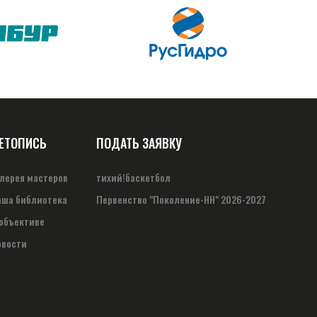
ЕТОПИСЬ
ПОДАТЬ ЗАЯВКУ
алерея мастеров
тихий!баскетбол
аша библиотека
Первенство "Поколение-НН" 2026-2027
 объективе
овости