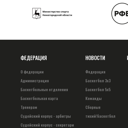
ФЕДЕРАЦИЯ
НОВОСТИ
О федерации
Федерация
Администрация
Баскетбол 3х3
Баскетбольные отделения
Баскетбол 5х5
Баскетбольная карта
Команды
Тренерам
Сборные
Судейский корпус - арбитры
тихий!баскетбол
Судейский корпус - секретари