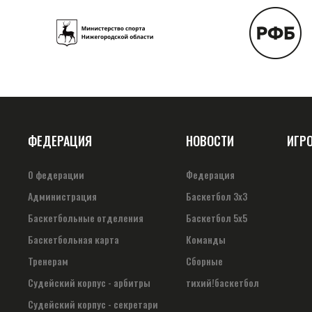
ФЕДЕРАЦИЯ
НОВОСТИ
ИГР
О федерации
Федерация
Администрация
Баскетбол 3х3
Баскетбольные отделения
Баскетбол 5х5
Баскетбольная карта
Команды
Тренерам
Сборные
Судейский корпус - арбитры
тихий!баскетбол
Судейский корпус - секретари