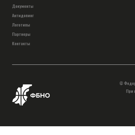
Документы
Антидопинг
Логотипы
Партнеры
Контакты
© Федер
При 